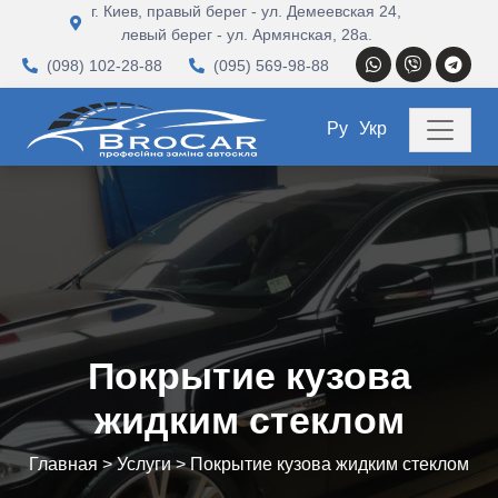
г. Киев, правый берег - ул. Демеевская 24,
левый берег - ул. Армянская, 28а.
(098) 102-28-88
(095) 569-98-88
Ру
Укр
Покрытие кузова
жидким стеклом
Главная
>
Услуги
>
Покрытие кузова жидким стеклом